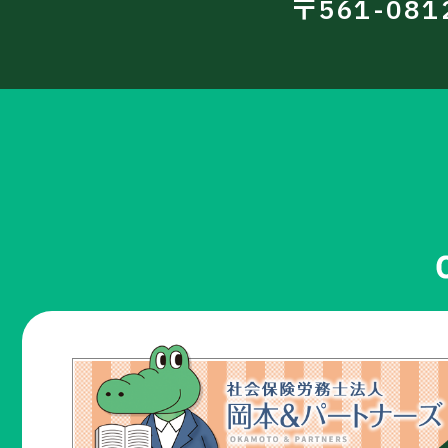
〒561-08