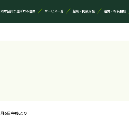
岡本会計が選ばれる理由
サービス一覧
起業・開業支援
遺言・相続相談
9月6日午後より