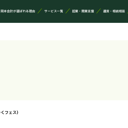
岡本会計が選ばれる理由
サービス一覧
起業・開業支援
遺言・相続相談
ゆくフェス）