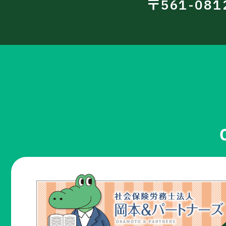
〒561-08