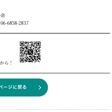
絡会
858-2837
らから！
ページに戻る