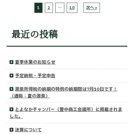
1
2
…
10
次へ »
最近の投稿
夏季休業のお知らせ
予定納税・予定申告
源泉所得税の納期の特例の納期限は7月10日です！
（通称：夏の源泉）
とよなかチャンバー（豊中商工会議所）に掲載されま
した。
決算について