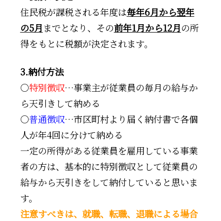
住民税が課税される年度は
毎年6月から翌年
の5月
までとなり、その
前年1月から12月
の所
得をもとに税額が決定されます。
3.納付方法
〇
特別徴収
…事業主が従業員の毎月の給与か
ら天引きして納める
〇
普通徴収
…市区町村より届く納付書で各個
人が年4回に分けて納める
一定の所得がある従業員を雇用している事業
者の方は、基本的に特別徴収として従業員の
給与から天引きをして納付していると思いま
す。
注意すべきは、就職、転職、退職による場合