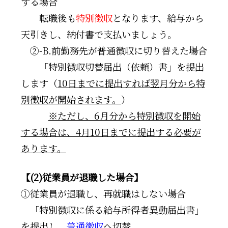
する場合
□□
転職後も
特別徴収
となります、給与から
天引きし、納付書で支払いましょう。
□
②-B.前勤務先が普通徴収に切り替えた場合
□□
「特別徴収切替届出（依頼）書」を提出
します（
10日までに提出すれば翌月分から特
別徴収が開始されます。
）
□
※ただし、6月分から特別徴収を開始
する場合は、4月10日までに提出する必要が
あります。
【(2)従業員が退職した場合】
①従業員が退職し、再就職はしない場合
□
「特別徴収に係る給与所得者異動届出書」
を提出し、
普通徴収
へ切替